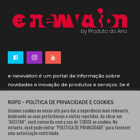
e-newvation é um portal de informação sobre
novidades e inovação de produtos e serviços. Se é
novo, se é inovador é e-newvation.
RGPD - POLÍTICA DE PRIVACIDADE E COOKIES
Usamos cookies no nosso site para dar a experiência mais relevante,
e-newvation tem o patrocínio do “
Produto do
lembrando as suas preferências e visitas repetidas. Ao clicar em
Ano
”, o prémio de inovação atribuído por
“ACEITAR”, você concorda com o uso de TODOS os cookies. No
entanto, você pode visitar "POLÍTICA DE PRIVACIDADE" para fornecer
consumidores.
uma autorização controlada.