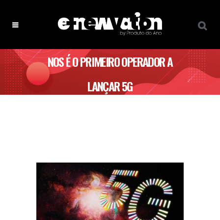
NOS É O PRIMEIRO OPERADOR A
LANÇAR 5G