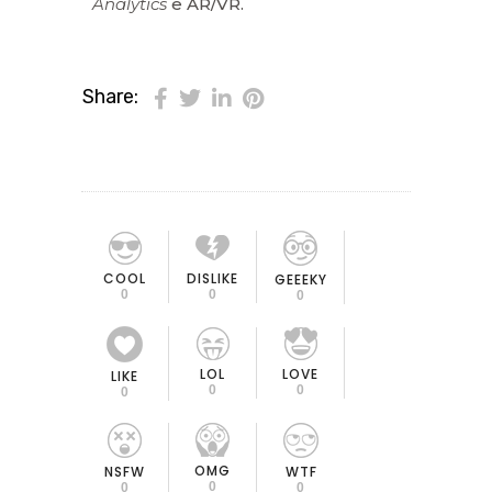
Analytics
e AR/VR.
Share:
COOL
DISLIKE
GEEEKY
0
0
0
LOL
LOVE
LIKE
0
0
0
OMG
NSFW
WTF
0
0
0