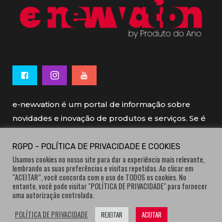
e-newvation é um portal de informação sobre
novidades e inovação de produtos e serviços. Se é
novo, se é inovador é e-newvation.
RGPD - POLÍTICA DE PRIVACIDADE E COOKIES
Usamos cookies no nosso site para dar a experiência mais relevante,
e-newvation tem o patrocínio do “
Produto do
lembrando as suas preferências e visitas repetidas. Ao clicar em
Ano
”, o prémio de inovação atribuído por
“ACEITAR”, você concorda com o uso de TODOS os cookies. No
entanto, você pode visitar "POLÍTICA DE PRIVACIDADE" para fornecer
consumidores.
uma autorização controlada.
POLÍTICA DE PRIVACIDADE
REJEITAR
ACEITAR