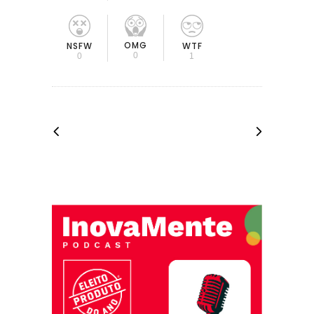
OMG
NSFW
WTF
0
0
1