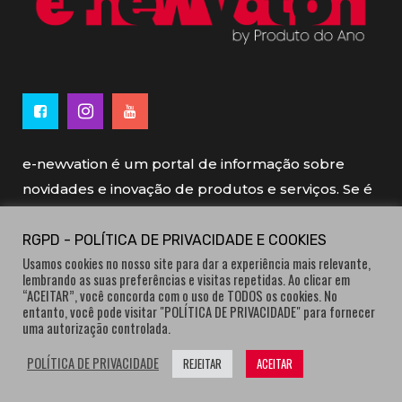
e-newvation é um portal de informação sobre
novidades e inovação de produtos e serviços. Se é
novo, se é inovador é e-newvation.
RGPD - POLÍTICA DE PRIVACIDADE E COOKIES
Usamos cookies no nosso site para dar a experiência mais relevante,
e-newvation tem o patrocínio do “
Produto do
lembrando as suas preferências e visitas repetidas. Ao clicar em
Ano
”, o prémio de inovação atribuído por
“ACEITAR”, você concorda com o uso de TODOS os cookies. No
entanto, você pode visitar "POLÍTICA DE PRIVACIDADE" para fornecer
consumidores.
uma autorização controlada.
POLÍTICA DE PRIVACIDADE
REJEITAR
ACEITAR