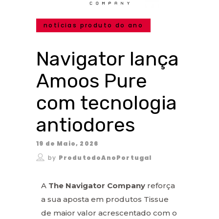
notícias produto do ano
Navigator lança
Amoos Pure
com tecnologia
antiodores
19 de Maio, 2026
by
ProdutodoAnoPortugal
A
The Navigator Company
reforça
a sua aposta em produtos Tissue
de maior valor acrescentado com o