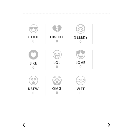
COOL
DISLIKE
GEEEKY
0
0
0
LOL
LOVE
LIKE
0
0
0
OMG
NSFW
WTF
0
0
0