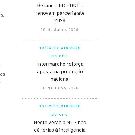
Betano e FC PORTO
renovam parceria até
s.
2029
30 de Julho, 2026
notícias produto
do ano
Intermarché reforça
as
aposta na produção
sas
nacional
r
28 de Julho, 2026
notícias produto
do ano
Neste verão a NOS não
dá férias à inteligência