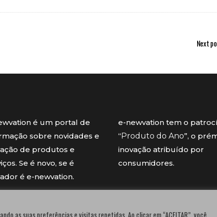
Next po
ewvation é um portal de
e-newvation tem o patroc
ormação sobre novidades e
“
Produto do Ano
”, o pré
vação de produtos e
inovação atribuído por
iços. Se é novo, se é
consumidores.
vador é e-newvation.
ando as suas preferências e visitas repetidas. Ao clicar em “ACEITAR”, você