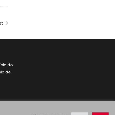
st
ínio do
mio de