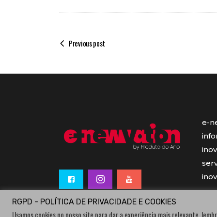
Previous post
e-n
inf
ino
serv
ino
RGPD - POLÍTICA DE PRIVACIDADE E COOKIES
Usamos cookies no nosso site para dar a experiência mais relevante, lembr