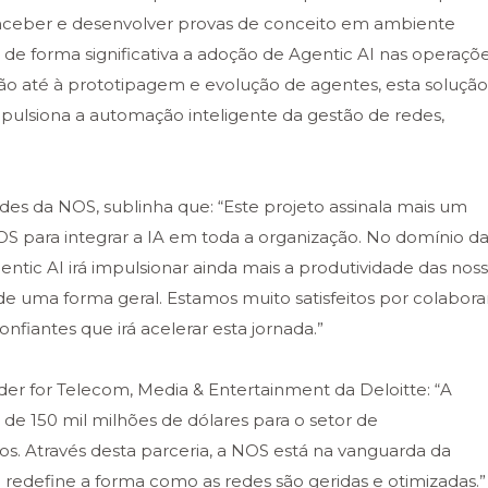
nceber e desenvolver provas de conceito em ambiente
 de forma significativa a adoção de Agentic AI nas operaçõe
ção até à prototipagem e evolução de agentes, esta solução
mpulsiona a automação inteligente da gestão de redes,
des da NOS, sublinha que: “Este projeto assinala mais um
S para integrar a IA em toda a organização. No domínio d
ntic AI irá impulsionar ainda mais a produtividade das nos
de uma forma geral. Estamos muito satisfeitos por colabora
nfiantes que irá acelerar esta jornada.”
der for Telecom, Media & Entertainment da Deloitte: “A
e 150 mil milhões de dólares para o setor de
s. Através desta parceria, a NOS está na vanguarda da
redefine a forma como as redes são geridas e otimizadas.”