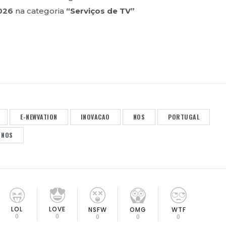
026
na categoria
“Serviços de TV”
E-NEWVATION
INOVACAO
NOS
PORTUGAL
 NOS
LOL
LOVE
OMG
NSFW
WTF
0
0
0
0
0