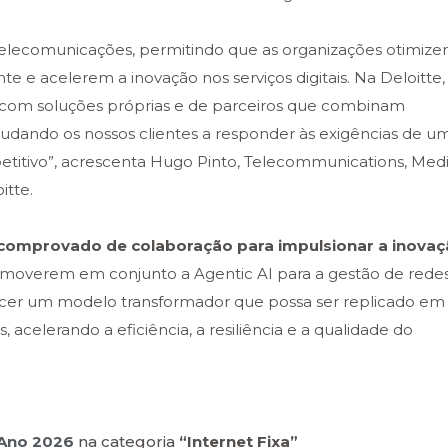
as telecomunicações, permitindo que as organizações otimiz
te e acelerem a inovação nos serviços digitais. Na Deloitte,
com soluções próprias e de parceiros que combinam
ajudando os nossos clientes a responder às exigências de u
titivo”, acrescenta Hugo Pinto, Telecommunications, Med
itte.
o comprovado de colaboração para impulsionar a inova
omoverem em conjunto a Agentic AI para a gestão de redes
cer um modelo transformador que possa ser replicado em
acelerando a eficiência, a resiliência e a qualidade do
Ano 2026
na categoria
“Internet Fixa”