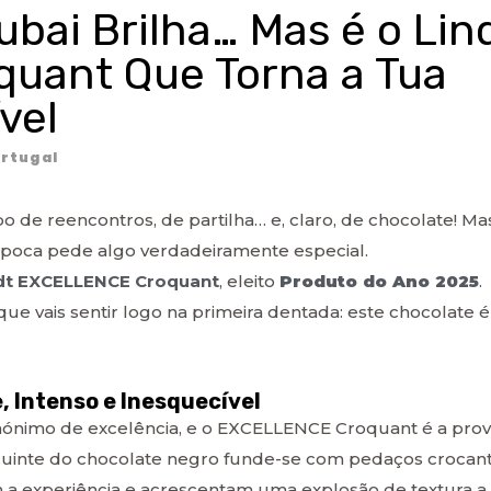
bai Brilha… Mas é o Lin
uant Que Torna a Tua
vel
rtugal
 de reencontros, de partilha… e, claro, de chocolate! Ma
poca pede algo verdadeiramente especial.
dt EXCELLENCE Croquant
, eleito
Produto do Ano 2025
.
e vais sentir logo na primeira dentada: este chocolate é
, Intenso e Inesquecível
inónimo de excelência, e o EXCELLENCE Croquant é a pro
equinte do chocolate negro funde-se com pedaços crocan
 a experiência e acrescentam uma explosão de textura a