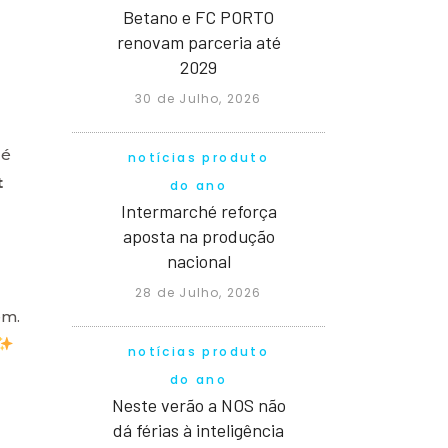
Betano e FC PORTO
renovam parceria até
2029
30 de Julho, 2026
 é
notícias produto
t
do ano
Intermarché reforça
aposta na produção
nacional
28 de Julho, 2026
em.
notícias produto
do ano
Neste verão a NOS não
dá férias à inteligência