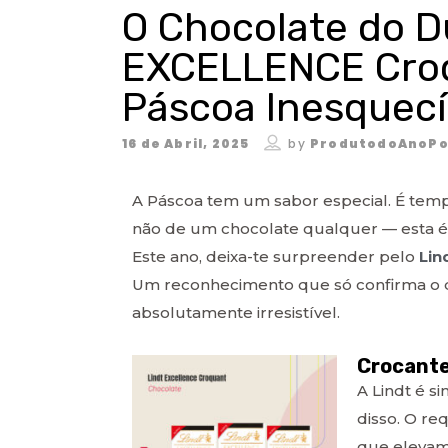
O Chocolate do Du
EXCELLENCE Croq
Páscoa Inesquecí
16 de Abril, 2025
by
ProdutodoAnoPo
A Páscoa tem um sabor especial. É tempo
não de um chocolate qualquer — esta é
Este ano, deixa-te surpreender pelo
Lin
Um reconhecimento que só confirma o qu
absolutamente irresistível.
Crocante
A Lindt é s
disso. O r
que elevam