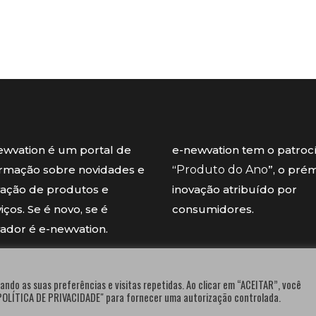
ewvation é um portal de
e-newvation tem o patroc
ormação sobre novidades e
“
Produto do Ano
”, o pré
vação de produtos e
inovação atribuído por
iços. Se é novo, se é
consumidores.
vador é e-newvation.
ando as suas preferências e visitas repetidas. Ao clicar em “ACEITAR”, você
"POLÍTICA DE PRIVACIDADE" para fornecer uma autorização controlada.