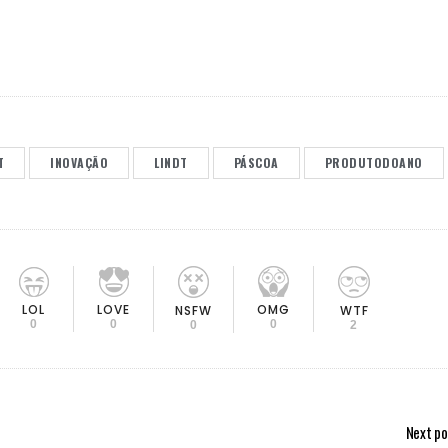
T
INOVAÇÃO
LINDT
PÁSCOA
PRODUTODOANO
LOL
LOVE
OMG
NSFW
WTF
0
0
0
0
2
Next po