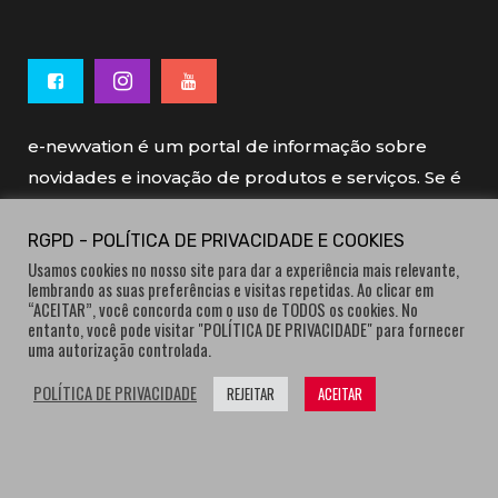
e-newvation é um portal de informação sobre
novidades e inovação de produtos e serviços. Se é
novo, se é inovador é e-newvation.
RGPD - POLÍTICA DE PRIVACIDADE E COOKIES
Usamos cookies no nosso site para dar a experiência mais relevante,
e-newvation tem o patrocínio do “
Produto do
lembrando as suas preferências e visitas repetidas. Ao clicar em
Ano
”, o prémio de inovação atribuído por
“ACEITAR”, você concorda com o uso de TODOS os cookies. No
entanto, você pode visitar "POLÍTICA DE PRIVACIDADE" para fornecer
consumidores.
uma autorização controlada.
POLÍTICA DE PRIVACIDADE
REJEITAR
ACEITAR
® e-newvation.pt | Todos os direitos reservados