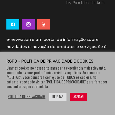
e-newvation é um portal de informação sobre
novidades e inovação de produtos e serviços. Se é
novo, se é inovador é e-newvation.
RGPD - POLÍTICA DE PRIVACIDADE E COOKIES
Usamos cookies no nosso site para dar a experiência mais relevante,
e-newvation tem o patrocínio do “
Produto do
lembrando as suas preferências e visitas repetidas. Ao clicar em
Ano
”, o prémio de inovação atribuído por
“ACEITAR”, você concorda com o uso de TODOS os cookies. No
entanto, você pode visitar "POLÍTICA DE PRIVACIDADE" para fornecer
consumidores.
uma autorização controlada.
POLÍTICA DE PRIVACIDADE
REJEITAR
ACEITAR