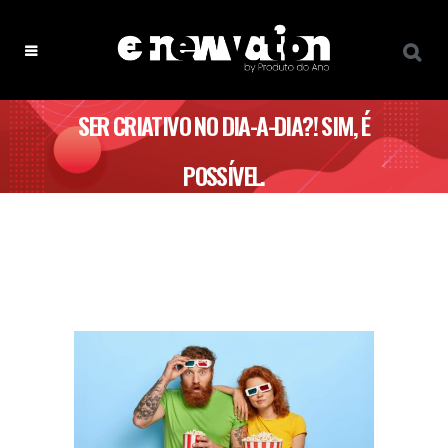
SER CRIATIVO NO DIA-A-DIA?! SIM, É
POSSÍVEL.