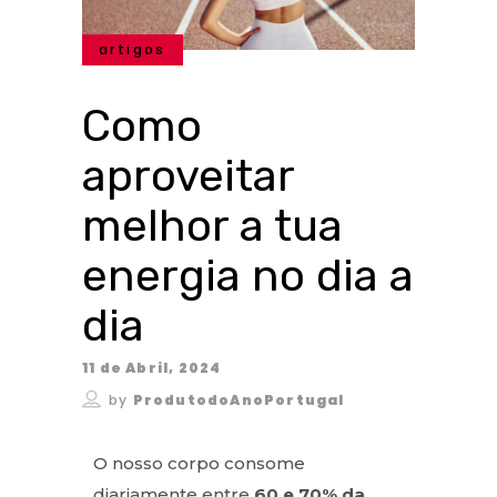
artigos
Como
aproveitar
melhor a tua
energia no dia a
dia
11 de Abril, 2024
by
ProdutodoAnoPortugal
O nosso corpo consome
diariamente entre
60 e 70% da