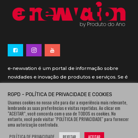
e-newvation é um portal de informação sobre
novidades e inovação de produtos e serviços. Se é
novo, se é inovador é e-newvation.
RGPD - POLÍTICA DE PRIVACIDADE E COOKIES
Usamos cookies no nosso site para dar a experiência mais relevante,
e-newvation tem o patrocínio do “
Produto do
lembrando as suas preferências e visitas repetidas. Ao clicar em
Ano
”, o prémio de inovação atribuído por
“ACEITAR”, você concorda com o uso de TODOS os cookies. No
entanto, você pode visitar "POLÍTICA DE PRIVACIDADE" para fornecer
consumidores.
uma autorização controlada.
POLÍTICA DE PRIVACIDADE
REJEITAR
ACEITAR