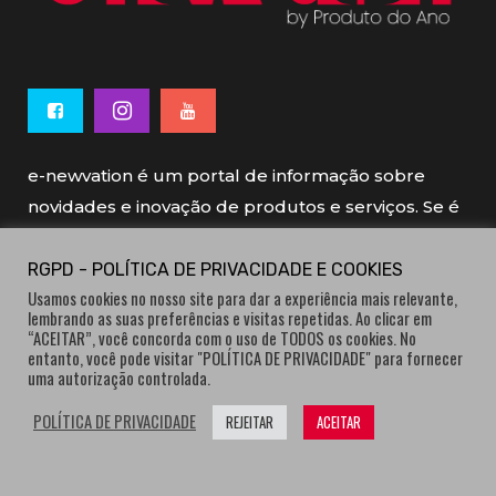
e-newvation é um portal de informação sobre
novidades e inovação de produtos e serviços. Se é
novo, se é inovador é e-newvation.
RGPD - POLÍTICA DE PRIVACIDADE E COOKIES
Usamos cookies no nosso site para dar a experiência mais relevante,
e-newvation tem o patrocínio do “
Produto do
lembrando as suas preferências e visitas repetidas. Ao clicar em
Ano
”, o prémio de inovação atribuído por
“ACEITAR”, você concorda com o uso de TODOS os cookies. No
entanto, você pode visitar "POLÍTICA DE PRIVACIDADE" para fornecer
consumidores.
uma autorização controlada.
POLÍTICA DE PRIVACIDADE
REJEITAR
ACEITAR