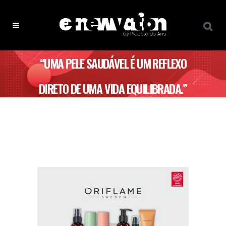
“UMA PELE SAUDÁVEL É UM REFLEXO
DIRETO DE UMA VIDA EQUILIBRADA.”
– WELLOSOPHY ORIFLAME