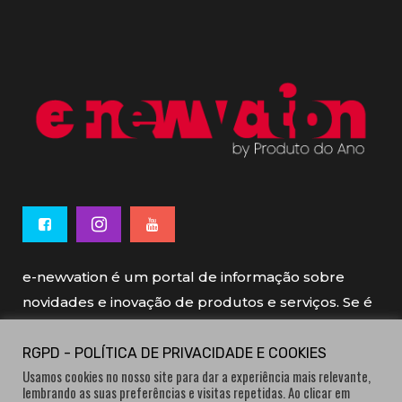
e-newvation é um portal de informação sobre
novidades e inovação de produtos e serviços. Se é
novo, se é inovador é e-newvation.
RGPD - POLÍTICA DE PRIVACIDADE E COOKIES
Usamos cookies no nosso site para dar a experiência mais relevante,
e-newvation tem o patrocínio do “
Produto do
lembrando as suas preferências e visitas repetidas. Ao clicar em