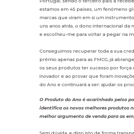
Portugal, sendo o terceiro país a receb
estamos em 45 países, um fenómeno glo
marcas que viram em si um instrumento
uns anos atrás, o dono internacional d
e escolheu-me para voltar a pegar na 
Conseguimos recuperar toda a sua credi
prémio apenas para as FMCG, já abrange 
os seus produtos ter sucesso por força 
inovador e ao provar que foram inovaçõ
do Ano e continuará a ser: ajudar os pro
O Produto do Ano é acarinhado pelos po
identifica os novos melhores produtos
melhor argumento de venda para as em
Sem dúvida, e digo isto de forma trans