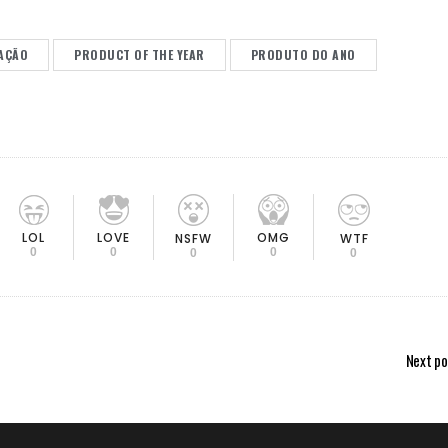
AÇÃO
PRODUCT OF THE YEAR
PRODUTO DO ANO
LOL
LOVE
OMG
NSFW
WTF
0
0
0
0
0
Next po