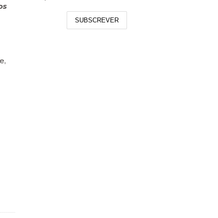
os
SUBSCREVER
e,