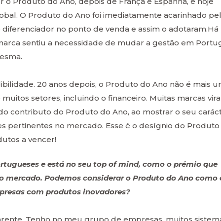
er o Produto do Ano, depois de França e Espanha, e hoje
bal. O Produto do Ano foi imediatamente acarinhado pe
 diferenciador no ponto de venda e assim o adotaram.Há
a marca sentiu a necessidade de mudar a gestão em Portu
mesma.
bilidade. 20 anos depois, o Produto do Ano não é mais 
muitos setores, incluindo o financeiro. Muitas marcas vir
do contributo do Produto do Ano, ao mostrar o seu carác
es pertinentes no mercado. Esse é o desígnio do Produto
dutos a vencer!
rtugueses e está no seu top of mind, como o prémio que
 no mercado. Podemos considerar o Produto do Ano como 
presas com produtos inovadores?
parente. Tenho no meu grupo de empresas, muitos sistem