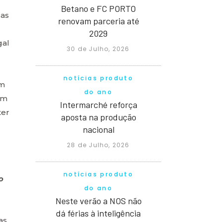
Betano e FC PORTO
las
renovam parceria até
2029
gal
30 de Julho, 2026
notícias produto
um
do ano
am
Intermarché reforça
ter
aposta na produção
nacional
28 de Julho, 2026
notícias produto
o
do ano
Neste verão a NOS não
dá férias à inteligência
as