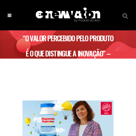
“O VALOR PERCEBIDO PELO PRODUTO
É O QUE DISTINGUE A INOVAÇÃO” –
JABA RECORDATI