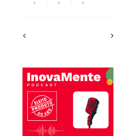
0
0
0