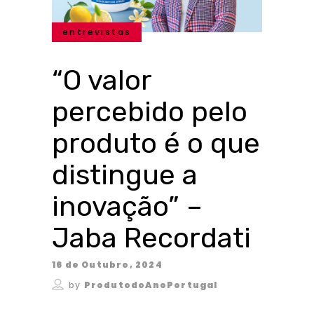
entrevistas
“O valor
percebido pelo
produto é o que
distingue a
inovação” –
Jaba Recordati
16 de Outubro, 2024
by
ProdutodoAnoPortugal