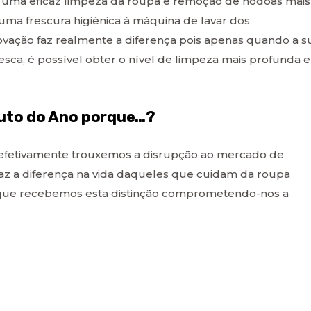
ir uma eficaz limpeza da roupa e remoção de nódoas mais
a uma frescura higiénica à máquina de lavar dos
vação faz realmente a diferença pois apenas quando a s
esca, é possível obter o nível de limpeza mais profunda e
duto do Ano porque…?
e efetivamente trouxemos a disrupção ao mercado de
az a diferença na vida daqueles que cuidam da roupa
que recebemos esta distinção comprometendo-nos a