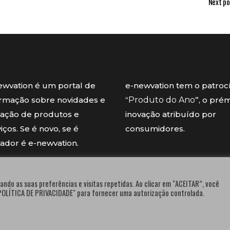
Next po
ewvation é um portal de
e-newvation tem o patroc
ormação sobre novidades e
“
Produto do Ano
”, o pré
vação de produtos e
inovação atribuído por
iços. Se é novo, se é
consumidores.
vador é e-newvation.
ando as suas preferências e visitas repetidas. Ao clicar em “ACEITAR”, você
"POLÍTICA DE PRIVACIDADE" para fornecer uma autorização controlada.
® e-newvation.pt | Todos os direitos reservados