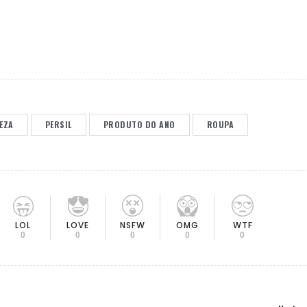
EZA
PERSIL
PRODUTO DO ANO
ROUPA
LOL
LOVE
OMG
NSFW
WTF
0
0
0
0
0