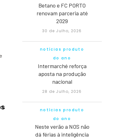
Betano e FC PORTO
renovam parceria até
2029
30 de Julho, 2026
notícias produto
e
do ano
Intermarché reforça
aposta na produção
nacional
28 de Julho, 2026
os
notícias produto
do ano
Neste verão a NOS não
dá férias à inteligência