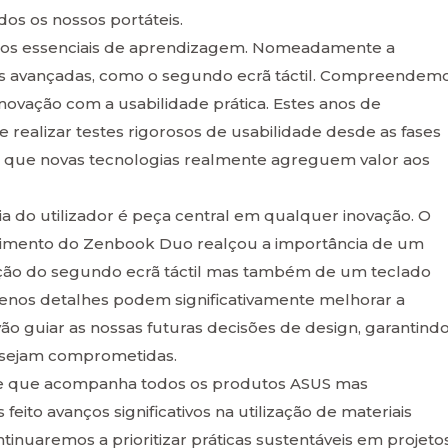
os os nossos portáteis.
ntos essenciais de aprendizagem. Nomeadamente a
s avançadas, como o segundo ecrã táctil. Compreendem
novação com a usabilidade prática. Estes anos de
 realizar testes rigorosos de usabilidade desde as fases
tir que novas tecnologias realmente agreguem valor aos
a do utilizador é peça central em qualquer inovação. O
vimento do Zenbook Duo realçou a importância de um
dução do segundo ecrã táctil mas também de um teclado
enos detalhes podem significativamente melhorar a
 vão guiar as nossas futuras decisões de design, garantind
 sejam comprometidas.
de que acompanha todos os produtos ASUS mas
eito avanços significativos na utilização de materiais
ontinuaremos a prioritizar práticas sustentáveis em projeto