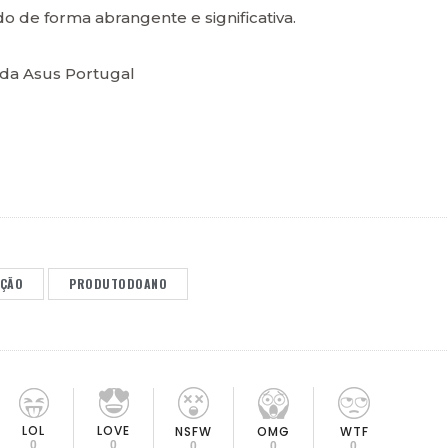
de forma abrangente e significativa.
da Asus Portugal
AÇÃO
PRODUTODOANO
LOL
LOVE
OMG
NSFW
WTF
0
0
0
0
0