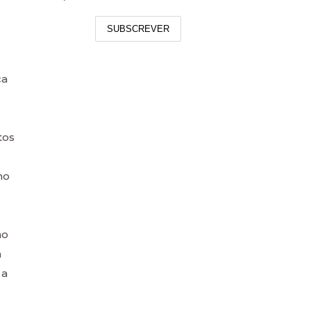
SUBSCREVER
ça
tos
mo
no
a
 a