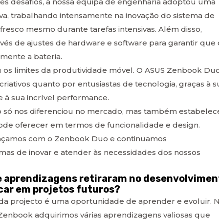
tes desafios, a nossa equipa de engenharia adoptou uma
iva, trabalhando intensamente na inovação do sistema de
 fresco mesmo durante tarefas intensivas. Além disso,
és de ajustes de hardware e software para garantir que 
mente a bateria.
iu os limites da produtividade móvel. O ASUS Zenbook Du
 criativos quanto por entusiastas de tecnologia, graças à s
e à sua incrível performance.
não só nos diferenciou no mercado, mas também estabele
ode oferecer em termos de funcionalidade e design.
ançamos com o Zenbook Duo e continuamos
as de inovar e atender às necessidades dos nossos
de aprendizagens retiraram no desenvolvimen
car em projetos futuros?
ada projecto é uma oportunidade de aprender e evoluir. 
enbook adquirimos várias aprendizagens valiosas que