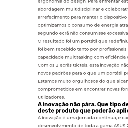
ergonomia do design. Para enfrentar es
abordagem multidisciplinar e colaborat
arrefecimento para manter o dispositivo
optimizamos o consumo de energia atrav
segundo ecrã não consumisse excessiva
O resultado foi um portátil que redefin
foi bem recebido tanto por profissionais
capacidade multitasking com eficiência 
Com os 2 ecrãs tácteis, esta inovação 
novos padrões para o que um portátil p
Estamos muito orgulhosos do que alc
comprometidos em encontrar novas form
utilizadores.
A inovação não pára. Que tipo 
deste produto que poderão apli
A inovação é uma jornada contínua, e c
desenvolvimento de toda a gama ASUS Z