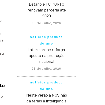
Betano e FC PORTO
renovam parceria até
2029
o
30 de Julho, 2026
o
notícias produto
ua
do ano
Intermarché reforça
ceu
aposta na produção
nacional
28 de Julho, 2026
notícias produto
to
do ano
Neste verão a NOS não
No
dá férias à inteligência