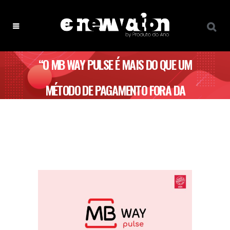
“O MB WAY PULSE É MAIS DO QUE UM
MÉTODO DE PAGAMENTO FORA DA
CAIXA, É UM FACILITADOR DO DIA A
DIA DE CADA UM.” – MB WAY