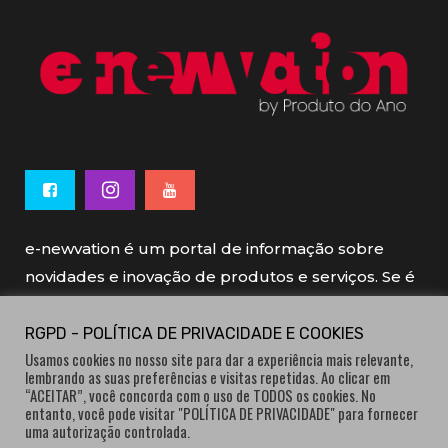
e-newvation é um portal de informação sobre
novidades e inovação de produtos e serviços. Se é
novo, se é inovador é e-newvation.
RGPD - POLÍTICA DE PRIVACIDADE E COOKIES
Usamos cookies no nosso site para dar a experiência mais relevante,
e-newvation tem o patrocínio do “
Produto do
lembrando as suas preferências e visitas repetidas. Ao clicar em
Ano
”, o prémio de inovação atribuído por
“ACEITAR”, você concorda com o uso de TODOS os cookies. No
entanto, você pode visitar "POLÍTICA DE PRIVACIDADE" para fornecer
consumidores.
uma autorização controlada.