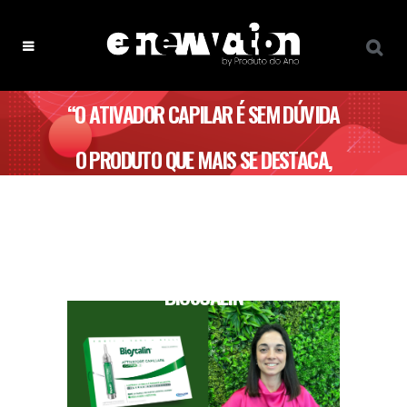
“O ATIVADOR CAPILAR É SEM DÚVIDA
O PRODUTO QUE MAIS SE DESTACA,
SENDO DIFERENCIADOR NUM
MERCADO MAIS MADURO…” –
BIOSCALIN