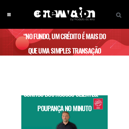
“NO FUNDO, UM CRÉDITO É MAIS DO
QUE UMA SIMPLES TRANSAÇÃO
FINANCEIRA; É A CHAVE PARA
ANTECIPAR E TORNAR POSSÍVEIS OS
SONHOS DOS NOSSOS CLIENTES.” –
POUPANÇA NO MINUTO