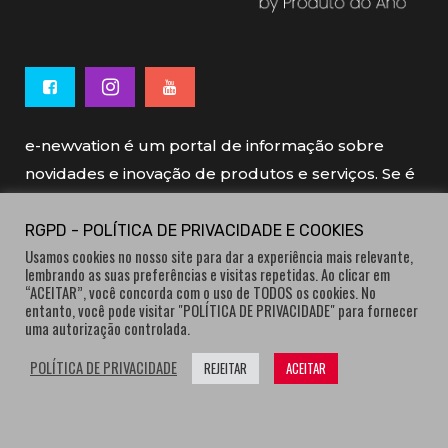
e-newvation é um portal de informação sobre
novidades e inovação de produtos e serviços. Se é
novo, se é inovador é e-newvation.
RGPD - POLÍTICA DE PRIVACIDADE E COOKIES
Usamos cookies no nosso site para dar a experiência mais relevante,
e-newvation tem o patrocínio do “
Produto do
lembrando as suas preferências e visitas repetidas. Ao clicar em
Ano
”, o prémio de inovação atribuído por
“ACEITAR”, você concorda com o uso de TODOS os cookies. No
entanto, você pode visitar "POLÍTICA DE PRIVACIDADE" para fornecer
consumidores.
uma autorização controlada.
POLÍTICA DE PRIVACIDADE
REJEITAR
ACEITAR
® e-newvation.pt | Todos os direitos reservados