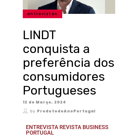
entrevistas
LINDT
conquista a
preferência dos
consumidores
Portugueses
12 de Março, 2024
by
ProdutodoAnoPortugal
ENTREVISTA REVISTA BUSINESS
PORTUGAL