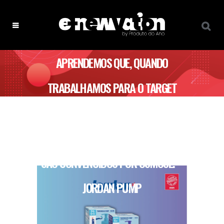
APRENDEMOS QUE, QUANDO
TRABALHAMOS PARA O TARGET
INFANTIL, E CONSEGUIMOS
CONVENCER A CRIANÇA, OS PAIS
SÃO CONVENCIDOS POR OSMOSE. –
JORDAN PUMP