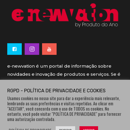
e-newvation é um portal de informação sobre
novidades e inovação de produtos e serviços. Se é
novo, se é inovador é e-newvation.
RGPD - POLÍTICA DE PRIVACIDADE E COOKIES
Usamos cookies no nosso site para dar a experiência mais relevante,
e-newvation tem o patrocínio do “
Produto do
lembrando as suas preferências e visitas repetidas. Ao clicar em
Ano
”, o prémio de inovação atribuído por
“ACEITAR”, você concorda com o uso de TODOS os cookies. No
entanto, você pode visitar "POLÍTICA DE PRIVACIDADE" para fornecer
consumidores.
uma autorização controlada.