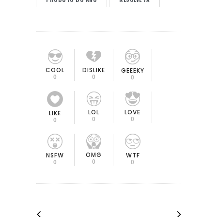
COOL
DISLIKE
GEEEKY
0
0
0
LOL
LOVE
LIKE
0
0
0
OMG
NSFW
WTF
0
0
0