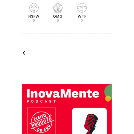
OMG
NSFW
WTF
0
0
0