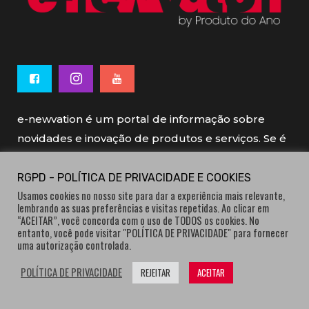
e-newvation é um portal de informação sobre
novidades e inovação de produtos e serviços. Se é
novo, se é inovador é e-newvation.
RGPD - POLÍTICA DE PRIVACIDADE E COOKIES
Usamos cookies no nosso site para dar a experiência mais relevante,
e-newvation tem o patrocínio do “
Produto do
lembrando as suas preferências e visitas repetidas. Ao clicar em
Ano
”, o prémio de inovação atribuído por
“ACEITAR”, você concorda com o uso de TODOS os cookies. No
entanto, você pode visitar "POLÍTICA DE PRIVACIDADE" para fornecer
consumidores.
uma autorização controlada.
POLÍTICA DE PRIVACIDADE
REJEITAR
ACEITAR