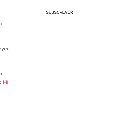
SUBSCREVER
a
ryer
o
 o
Mi