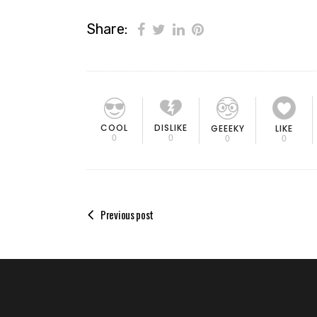
Share:
COOL
DISLIKE
GEEEKY
LIKE
0
0
0
0
Previous post