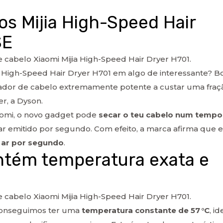
os Mijia High-Speed Hair
SE
abelo Xiaomi Mijia High-Speed Hair Dryer H701.
jia High-Speed Hair Dryer H701 em algo de interessante? B
ecador de cabelo extremamente potente a custar uma fraç
r, a Dyson.
aomi, o novo gadget pode
secar o teu cabelo num tempo
 ar emitido por segundo. Com efeito, a marca afirma que 
 ar por segundo
.
ntém temperatura exata e
abelo Xiaomi Mijia High-Speed Hair Dryer H701.
conseguimos ter uma
temperatura constante de 57 °C
, id