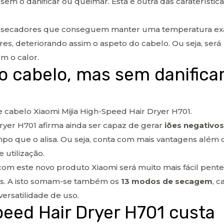
em o danificar ou queimar. Esta é outra das caraterístic
os secadores que conseguem manter uma temperatura exa
res, deteriorando assim o aspeto do cabelo. Ou seja, será
m o calor.
o cabelo, mas sem danifica
abelo Xiaomi Mijia High-Speed Hair Dryer H701.
ryer H701 afirma ainda ser capaz de gerar
iões negativos
 que o alisa. Ou seja, conta com mais vantagens além 
 utilização.
om este novo produto Xiaomi será muito mais fácil pente
ras. A isto somam-se também os
13 modos de secagem
, c
versatilidade de uso.
peed Hair Dryer H701 custa