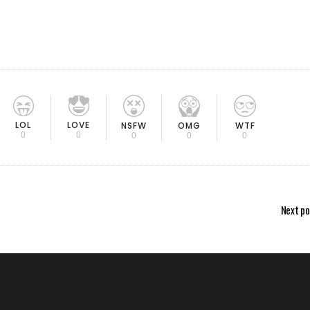
LOL
LOVE
OMG
NSFW
WTF
0
0
0
0
0
Next po