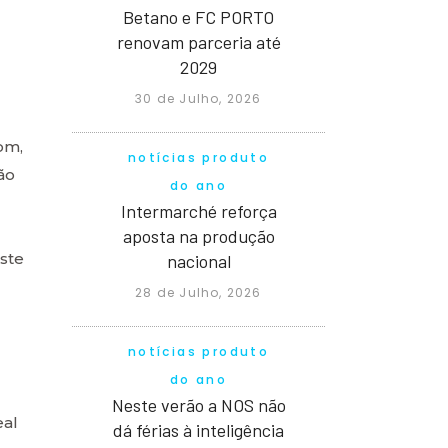
Betano e FC PORTO
renovam parceria até
2029
30 de Julho, 2026
om,
notícias produto
ão
do ano
Intermarché reforça
aposta na produção
este
nacional
28 de Julho, 2026
notícias produto
do ano
Neste verão a NOS não
eal
dá férias à inteligência