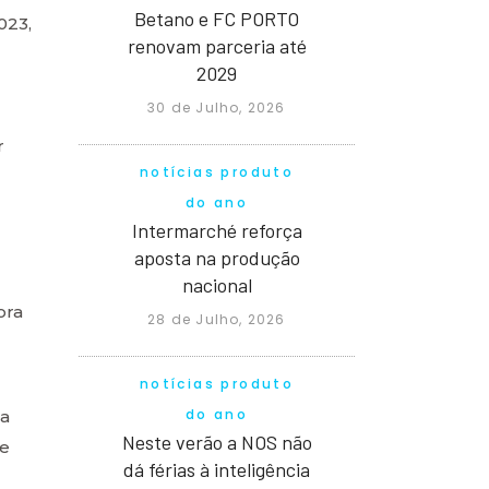
Betano e FC PORTO
023,
renovam parceria até
2029
30 de Julho, 2026
r
notícias produto
do ano
Intermarché reforça
aposta na produção
nacional
ora
28 de Julho, 2026
notícias produto
do ano
da
Neste verão a NOS não
de
dá férias à inteligência