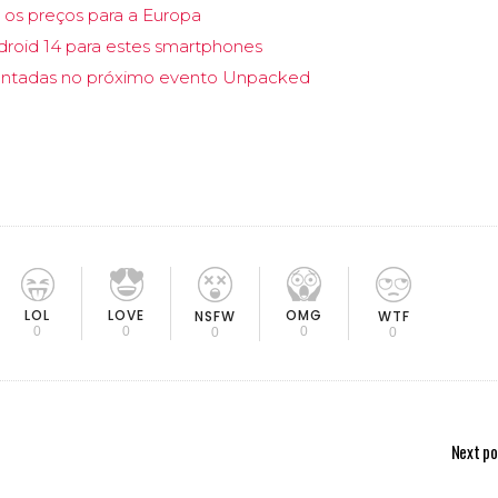
 os preços para a Europa
roid 14 para estes smartphones
sentadas no próximo evento Unpacked
LOL
LOVE
OMG
NSFW
WTF
0
0
0
0
0
Next po