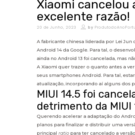
Xiaomi cancelou a
excelente razão!
20 de Junho, 2023
by
ProdutodoAnoPort
A fabricante chinesa liderada por Lei Ju
Android 14 da Google. Para tal, o desenv
ainda no Android 13 foi cancelada, mas n
A Xiaomi quer trazer o quanto antes a ve
seus smartphones Android. Para tal, esta
atualização, incorporando aí alguns dos pr
MIUI 14.5 foi cance
detrimento da MIUI 
Querendo acelerar a adaptação do Android
planos para finalizar e distribuir uma ve
principal
ratio
para ter cancelado a versão