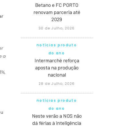
Betano e FC PORTO
renovam parceria até
ar
2029
30 de Julho, 2026
notícias produto
er
do ano
e a
Intermarché reforça
aposta na produção
3%,
nacional
28 de Julho, 2026
notícias produto
do ano
ou
Neste verão a NOS não
dá férias à inteligência