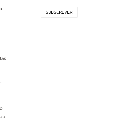
a
SUBSCREVER
das
r
do
 ao