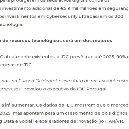
 para protegerem os seus ativos digitais contra os
m investimento adicional de €5,9 mil milhões em seguranç
os investimentos em Cybersecurity ultrapassem os 200
ecnologia.
a de recursos tecnológicos será um dos maiores
C atualmente existentes, a IDC prevê que até 2025, 90% 
ecursos de TIC.
ionais na Europa Ocidental, e esta falta de recursos irá custa
 empresas
”, revelou o executivo da IDC Portugal.
gia irá aumentar. Os dados da IDC mostram que o merca
e 2025, mas apontam para um crescimento de dois dígitos
g Data e Social) e aceleradores de inovação (IoT, AR/VR,