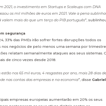
em 2021, o investimento em Startups e Scaleups com DNA
ssou os mil milhões de euros em 2021. Vale a pena sublinha
á valem mais do que um terço do PIB português
”, sublinhou
 em segurança
, 33% das PMEs irão sofrer fortes disrupções todos os
ões nos negócios de pelo menos uma semana por trimestre
ções relatam semanalmente ataques aos seus sistemas. 
s de cinco vezes desde 2018.
stão nos 65 mil euros, 4 resgastes por ano, mais 28 dias d
nde nas contas das empresas e na economia
”, disse
Gabriel
ncipais empresas europeias aumentarão em 20% os seus