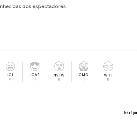
nhecidas dos espectadores.
LOL
LOVE
OMG
NSFW
WTF
0
0
0
0
0
Next po