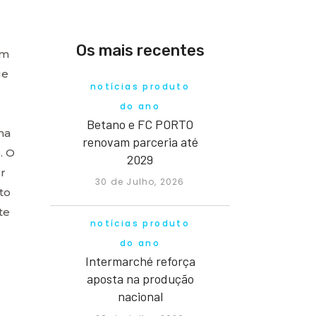
Os mais recentes
om
ue
notícias produto
do ano
Betano e FC PORTO
ma
renovam parceria até
. O
2029
r
30 de Julho, 2026
to
te
notícias produto
do ano
Intermarché reforça
aposta na produção
nacional