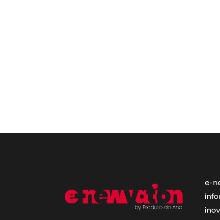
e-n
inf
ino