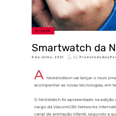
e-tech
Smartwatch da Ni
5 de Julho, 2021
by
ProdutodoAnoPo
A
Nickelodeon vai lançar o novo sm
acompanhar as novas tecnologias, em t
O NickWatch foi apresentado na edição 
cargo da ViacomCBS Networks Internatio
canal de animação infantil, segundo a qu