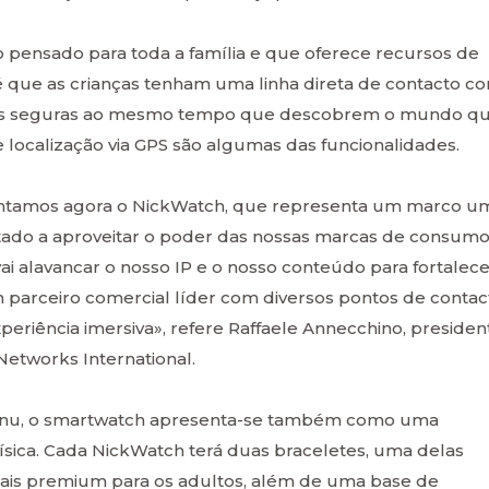
 pensado para toda a família e que oferece recursos de
é que as crianças tenham uma linha direta de contacto c
mais seguras ao mesmo tempo que descobrem o mundo q
e localização via GPS são algumas das funcionalidades.
sentamos agora o NickWatch, que representa um marco u
tado a aproveitar o poder das nossas marcas de consumo
i alavancar o nosso IP e o nosso conteúdo para fortalece
 parceiro comercial líder com diversos pontos de contac
eriência imersiva», refere Raffaele Annecchino, presiden
Networks International.
inu, o smartwatch apresenta-se também como uma
ísica. Cada NickWatch terá duas braceletes, uma delas
 mais premium para os adultos, além de uma base de