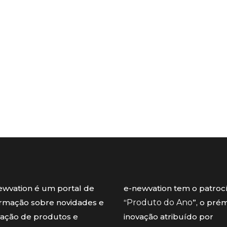
ewvation é um portal de
e-newvation tem o patroc
ormação sobre novidades e
“
Produto do Ano
”, o pré
vação de produtos e
inovação atribuído por