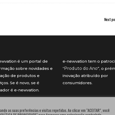
Next po
ewvation é um portal de
e-newvation tem o patroc
ormação sobre novidades e
“
Produto do Ano
”, o pré
vação de produtos e
inovação atribuído por
iços. Se é novo, se é
consumidores.
vador é e-newvation.
ando as suas preferências e visitas repetidas. Ao clicar em “ACEITAR”, você
"POLÍTICA DE PRIVACIDADE" para fornecer uma autorização controlada.