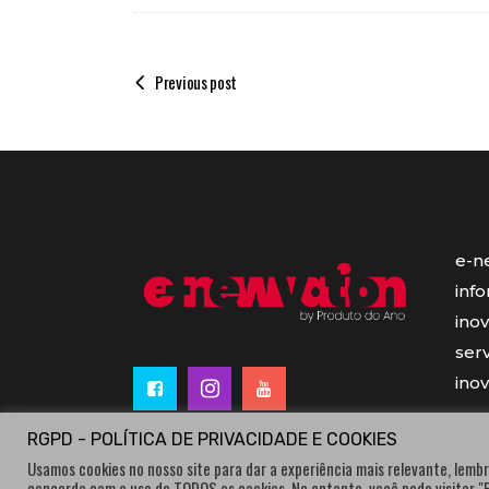
Previous post
e-n
inf
ino
serv
ino
RGPD - POLÍTICA DE PRIVACIDADE E COOKIES
Usamos cookies no nosso site para dar a experiência mais relevante, lembr
concorda com o uso de TODOS os cookies. No entanto, você pode visitar 