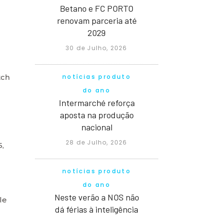
Betano e FC PORTO
renovam parceria até
2029
30 de Julho, 2026
notícias produto
tch
do ano
Intermarché reforça
aposta na produção
nacional
28 de Julho, 2026
,
notícias produto
do ano
Neste verão a NOS não
le
dá férias à inteligência