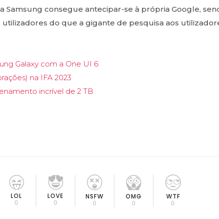
 a Samsung consegue antecipar-se à própria Google, sen
 utilizadores do que a gigante de pesquisa aos utilizador
sung Galaxy com a One UI 6
rações) na IFA 2023
enamento incrível de 2 TB
LOL
LOVE
OMG
NSFW
WTF
0
0
0
0
0