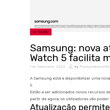
e-tech
Samsung: nova at
Watch 5 facilita
1 de Setembro, 2023
by
ProdutodoAnoPor
A Samsung está a disponibilizar uma nova
5.
Estão a ser adicionados novos recursos d
partir de agora, os utilizadores vão po
Atualização permit