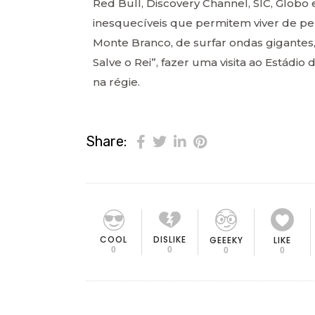
Red Bull, Discovery Channel, SIC, Globo 
inesquecíveis que permitem viver de pe
Monte Branco, de surfar ondas gigantes,
Salve o Rei”, fazer uma visita ao Estád
na régie.
Share:
COOL
DISLIKE
GEEEKY
LIKE
0
0
0
0