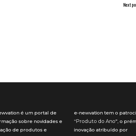
Next po
ewvation é um portal de
e-newvation tem o patroc
ormação sobre novidades e
“
Produto do Ano
”, o pré
vação de produtos e
inovação atribuído por