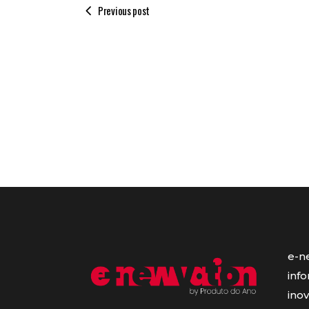
Previous post
e-n
inf
ino