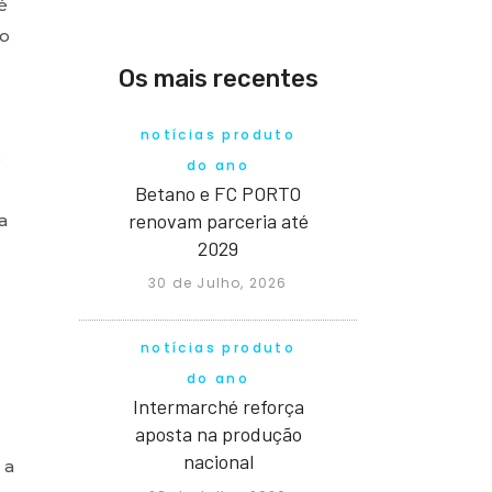
é
io
Os mais recentes
notícias produto
o
do ano
Betano e FC PORTO
renovam parceria até
a
2029
30 de Julho, 2026
notícias produto
do ano
Intermarché reforça
aposta na produção
nacional
 a