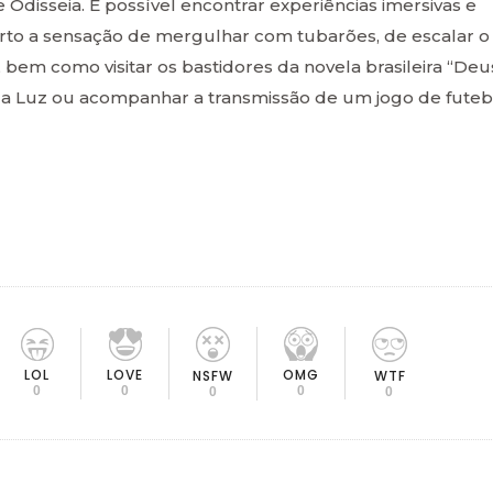
e Odisseia. É possível encontrar experiências imersivas e
rto a sensação de mergulhar com tubarões, de escalar o
 bem como visitar os bastidores da novela brasileira “Deu
io da Luz ou acompanhar a transmissão de um jogo de futeb
LOL
LOVE
OMG
NSFW
WTF
0
0
0
0
0