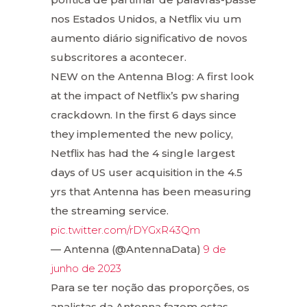
nos Estados Unidos, a Netflix viu um
aumento diário significativo de novos
subscritores a acontecer.
NEW on the Antenna Blog: A first look
at the impact of Netflix’s pw sharing
crackdown. In the first 6 days since
they implemented the new policy,
Netflix has had the 4 single largest
days of US user acquisition in the 4.5
yrs that Antenna has been measuring
the streaming service.
pic.twitter.com/rDYGxR43Qm
— Antenna (@AntennaData)
9 de
junho de 2023
Para se ter noção das proporções, os
analistas da Antenna fazem estas