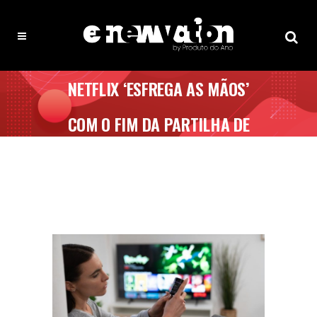
NETFLIX ‘ESFREGA AS MÃOS’
COM O FIM DA PARTILHA DE
CONTAS