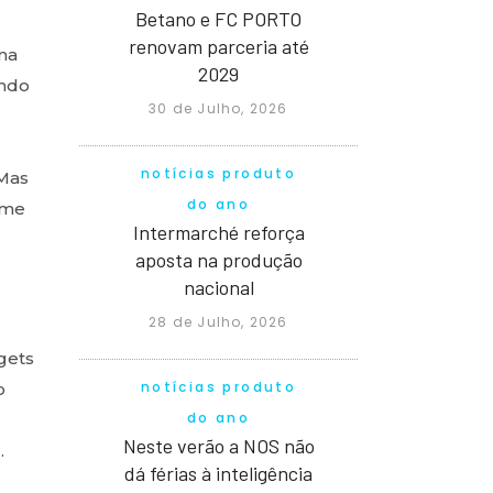
Betano e FC PORTO
renovam parceria até
uma
2029
ando
30 de Julho, 2026
notícias produto
 Mas
do ano
 me
Intermarché reforça
aposta na produção
nacional
28 de Julho, 2026
gets
notícias produto
o
do ano
Neste verão a NOS não
.
dá férias à inteligência