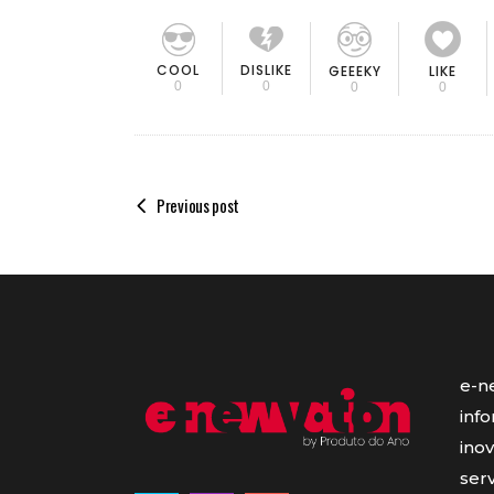
COOL
DISLIKE
GEEEKY
LIKE
0
0
0
0
Previous post
e-n
inf
ino
serv