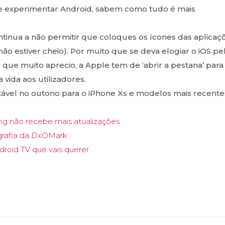
e experimentar Android, sabem como tudo é mais
tinua a não permitir que coloques os ícones das aplicaç
 não estiver cheio). Por muito que se deva elogiar o iOS pe
o que muito aprecio, a Apple tem de ‘abrir a pestana’ para
ida aos utilizadores.
stável no outono para o iPhone Xs e modelos mais recente
g não recebe mais atualizações
ografia da DxOMark
droid TV que vais querer