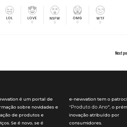
LOL
LOVE
OMG
NSFW
WTF
0
0
0
0
0
Next po
ewvation é um portal de
e-newvation tem o patroc
ormação sobre novidades e
“
Produto do Ano
”, o pré
vação de produtos e
inovação atribuído por
iços. Se é novo, se é
consumidores.