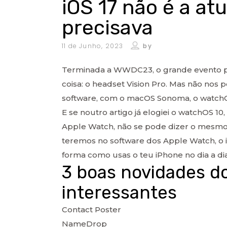
iOS 17 não é a at
precisava
11 de Junho, 2023
by
Terminada a WWDC23, o grande evento pa
coisa: o headset Vision Pro. Mas não no
software, com o macOS Sonoma, o watchOS
E se noutro artigo já elogiei o watchOS 
Apple Watch, não se pode dizer o mesmo 
teremos no software dos Apple Watch, o 
forma como usas o teu iPhone no dia a dia
3 boas novidades d
interessantes
Contact Poster
NameDrop