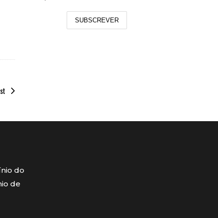
SUBSCREVER
st
ínio do
mio de