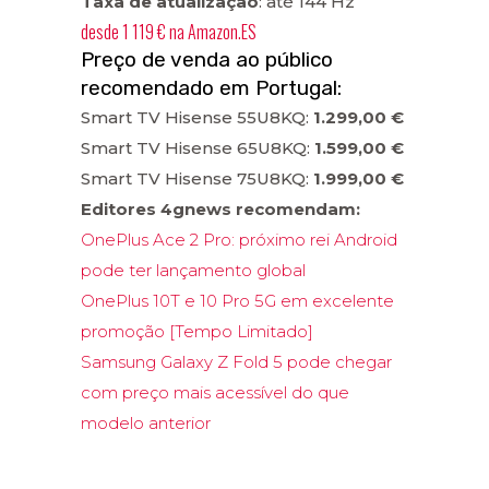
Taxa
de atualização
: até 144 Hz
desde
1 119 €
na
Amazon.ES
Preço de venda ao público
recomendado em Portugal:
Smart TV Hisense 55U8KQ:
1.299,00 €
Smart TV Hisense 65U8KQ:
1.599,00 €
Smart TV Hisense 75U8KQ:
1.999,00 €
Editores 4gnews recomendam:
OnePlus Ace 2 Pro: próximo rei Android
pode ter lançamento global
OnePlus 10T e 10 Pro 5G em excelente
promoção [Tempo Limitado]
Samsung Galaxy Z Fold 5 pode chegar
com preço mais acessível do que
modelo anterior