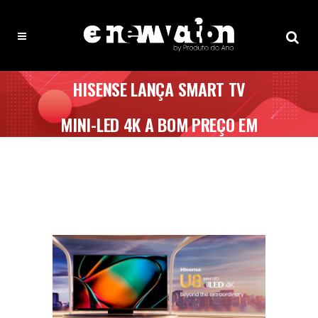
HISENSE LANÇA SMART TV
MINI-LED 4K A BOM PREÇO EM
PORTUGAL