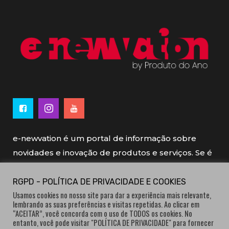
e-newvation é um portal de informação sobre
novidades e inovação de produtos e serviços. Se é
novo, se é inovador é e-newvation.
RGPD - POLÍTICA DE PRIVACIDADE E COOKIES
Usamos cookies no nosso site para dar a experiência mais relevante,
e-newvation tem o patrocínio do “
Produto do
lembrando as suas preferências e visitas repetidas. Ao clicar em
Ano
”, o prémio de inovação atribuído por
“ACEITAR”, você concorda com o uso de TODOS os cookies. No
entanto, você pode visitar "POLÍTICA DE PRIVACIDADE" para fornecer
consumidores.