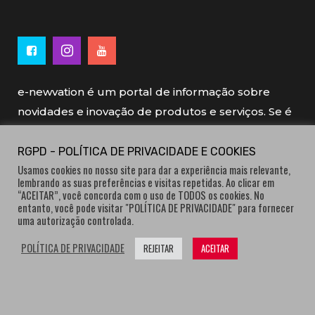
e-newvation é um portal de informação sobre
novidades e inovação de produtos e serviços. Se é
novo, se é inovador é e-newvation.
RGPD - POLÍTICA DE PRIVACIDADE E COOKIES
Usamos cookies no nosso site para dar a experiência mais relevante,
e-newvation tem o patrocínio do “
Produto do
lembrando as suas preferências e visitas repetidas. Ao clicar em
Ano
”, o prémio de inovação atribuído por
“ACEITAR”, você concorda com o uso de TODOS os cookies. No
entanto, você pode visitar "POLÍTICA DE PRIVACIDADE" para fornecer
consumidores.
uma autorização controlada.
POLÍTICA DE PRIVACIDADE
REJEITAR
ACEITAR
® e-newvation.pt | Todos os direitos reservados