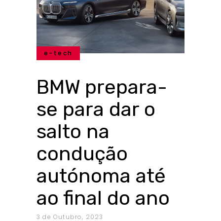
e-tech
BMW prepara-
se para dar o
salto na
condução
autónoma até
ao final do ano
3 de Outubro, 2023