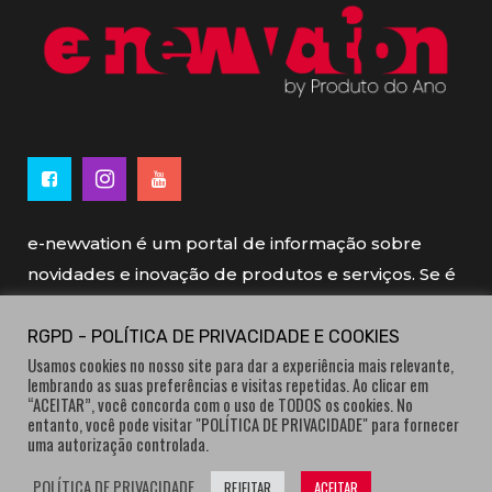
e-newvation é um portal de informação sobre
novidades e inovação de produtos e serviços. Se é
novo, se é inovador é e-newvation.
RGPD - POLÍTICA DE PRIVACIDADE E COOKIES
Usamos cookies no nosso site para dar a experiência mais relevante,
e-newvation tem o patrocínio do “
Produto do
lembrando as suas preferências e visitas repetidas. Ao clicar em
Ano
”, o prémio de inovação atribuído por
“ACEITAR”, você concorda com o uso de TODOS os cookies. No
entanto, você pode visitar "POLÍTICA DE PRIVACIDADE" para fornecer
consumidores.
uma autorização controlada.
POLÍTICA DE PRIVACIDADE
REJEITAR
ACEITAR