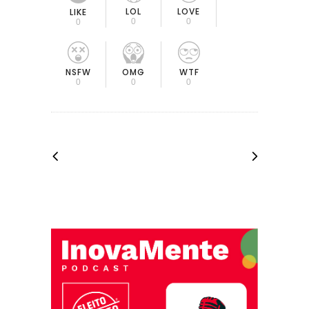
LOL
LOVE
LIKE
0
0
0
OMG
NSFW
WTF
0
0
0