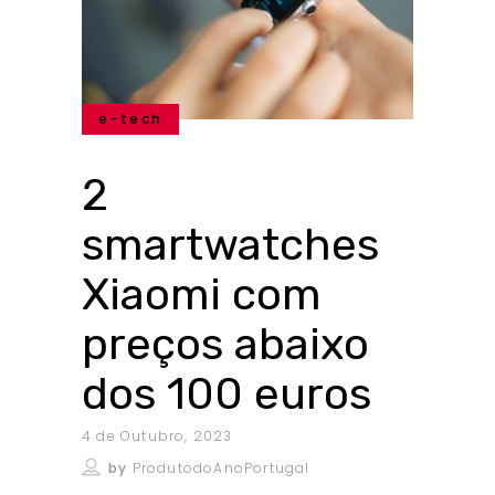
e-tech
2
smartwatches
Xiaomi com
preços abaixo
dos 100 euros
4 de Outubro, 2023
by
ProdutodoAnoPortugal