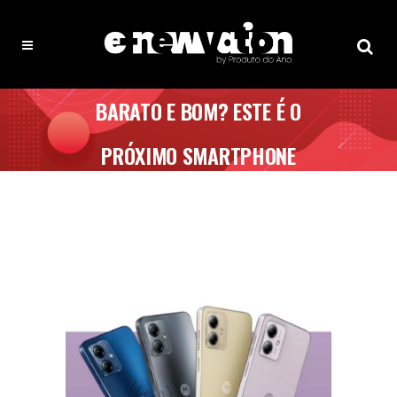
BARATO E BOM? ESTE É O
PRÓXIMO SMARTPHONE
MOTOROLA MOTO G14