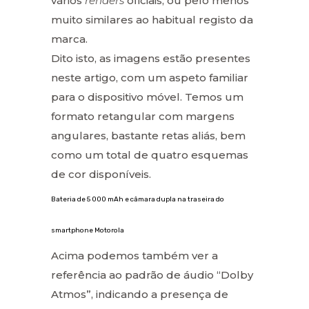
vários
renders
oficiais, ou pelo menos
muito similares ao habitual registo da
marca.
Dito isto, as imagens estão presentes
neste artigo, com um aspeto familiar
para o dispositivo móvel. Temos um
formato retangular com margens
angulares, bastante retas aliás, bem
como um total de quatro esquemas
de cor disponíveis.
Bateria de 5 000 mAh e câmara dupla na traseira do
smartphone Motorola
Acima podemos também ver a
referência ao padrão de áudio “Dolby
Atmos”, indicando a presença de