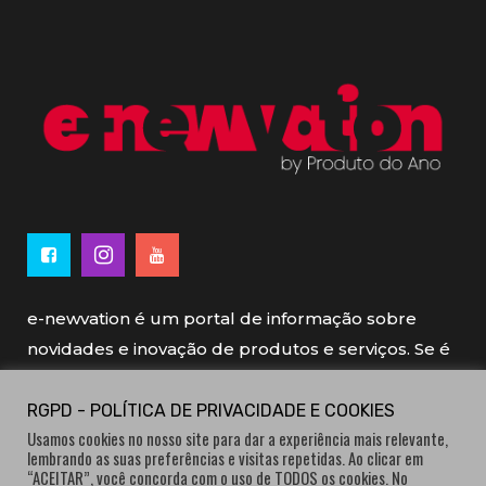
e-newvation é um portal de informação sobre
novidades e inovação de produtos e serviços. Se é
novo, se é inovador é e-newvation.
RGPD - POLÍTICA DE PRIVACIDADE E COOKIES
Usamos cookies no nosso site para dar a experiência mais relevante,
e-newvation tem o patrocínio do “
Produto do
lembrando as suas preferências e visitas repetidas. Ao clicar em
Ano
”, o prémio de inovação atribuído por
“ACEITAR”, você concorda com o uso de TODOS os cookies. No