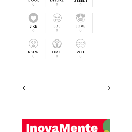
COOL
DISLIKE
GEEEKY
0
0
0
LOL
LOVE
LIKE
0
0
0
OMG
NSFW
WTF
0
0
0