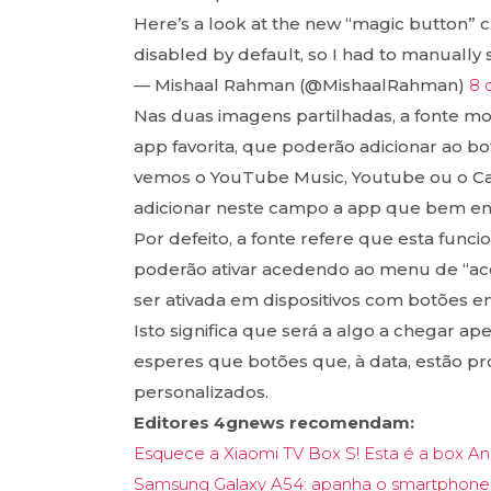
Here’s a look at the new “magic button” cu
disabled by default, so I had to manually
— Mishaal Rahman (@MishaalRahman)
8 
Nas duas imagens partilhadas, a fonte mo
app favorita, que poderão adicionar ao 
vemos o YouTube Music, Youtube ou o Cast
adicionar neste campo a app que bem en
Por defeito, a fonte refere que esta func
poderão ativar acedendo ao menu de “aces
ser ativada em dispositivos com botões e
Isto significa que será a algo a chegar a
esperes que botões que, à data, estão p
personalizados.
Editores 4gnews recomendam:
Esquece a Xiaomi TV Box S! Esta é a box An
Samsung Galaxy A54: apanha o smartphone 