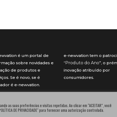
ewvation é um portal de
e-newvation tem o patroc
ormação sobre novidades e
“
Produto do Ano
”, o pré
vação de produtos e
inovação atribuído por
iços. Se é novo, se é
consumidores.
vador é e-newvation.
ando as suas preferências e visitas repetidas. Ao clicar em “ACEITAR”, você
"POLÍTICA DE PRIVACIDADE" para fornecer uma autorização controlada.