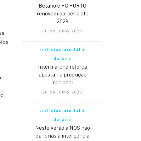
Betano e FC PORTO
renovam parceria até
2029
30 de Julho, 2026
ua
plos
notícias produto
do ano
Intermarché reforça
aposta na produção
a
nacional
28 de Julho, 2026
ão
notícias produto
do ano
Neste verão a NOS não
dá férias à inteligência