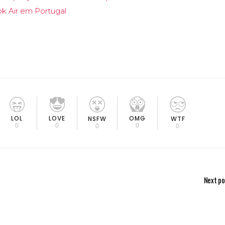
k Air em Portugal
LOL
LOVE
OMG
NSFW
WTF
0
0
0
0
0
Next po