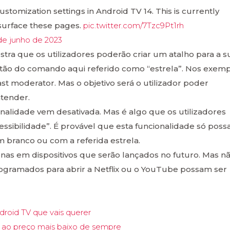
stomization settings in Android TV 14. This is currently
 surface these pages.
pic.twitter.com/7Tzc9Pt1rh
de junho de 2023
stra que os utilizadores poderão criar um atalho para a s
botão do comando aqui referido como “estrela”. Nos exem
 moderator. Mas o objetivo será o utilizador poder
tender.
ionalidade vem desativada. Mas é algo que os utilizadores
sibilidade”. É provável que esta funcionalidade só poss
m branco ou com a referida estrela.
penas em dispositivos que serão lançados no futuro. Mas n
rogramados para abrir a Netflix ou o YouTube possam ser
droid TV que vais querer
ao preço mais baixo de sempre