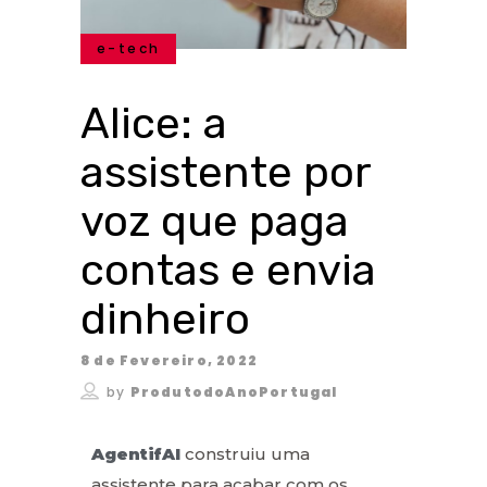
e-tech
Alice: a
assistente por
voz que paga
contas e envia
dinheiro
8 de Fevereiro, 2022
by
ProdutodoAnoPortugal
AgentifAI
construiu uma
assistente para acabar com os