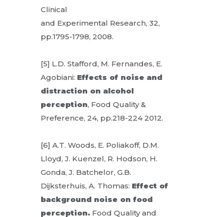
Clinical
and Experimental Research, 32,
pp.1795-1798, 2008.
[5] L.D. Stafford, M. Fernandes, E.
Agobiani:
Effects of noise and
distraction on alcohol
perception
, Food Quality &
Preference, 24, pp.218-224 2012.
[6] A.T. Woods, E. Poliakoff, D.M.
Lloyd, J. Kuenzel, R. Hodson, H.
Gonda, J. Batchelor, G.B.
Dijksterhuis, A. Thomas:
Effect of
background noise on food
perception.
Food Quality and