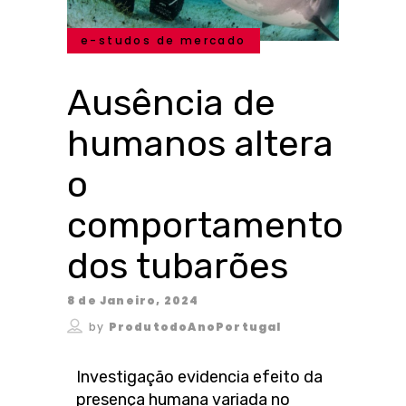
e-studos de mercado
Ausência de
humanos altera
o
comportamento
dos tubarões
8 de Janeiro, 2024
by
ProdutodoAnoPortugal
Investigação evidencia efeito da
presença humana variada no