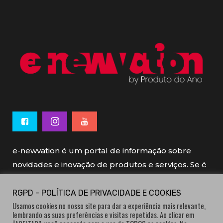
e-newvation é um portal de informação sobre
novidades e inovação de produtos e serviços. Se é
novo, se é inovador é e-newvation.
RGPD - POLÍTICA DE PRIVACIDADE E COOKIES
Usamos cookies no nosso site para dar a experiência mais relevante,
e-newvation tem o patrocínio do “
Produto do
lembrando as suas preferências e visitas repetidas. Ao clicar em
Ano
”, o prémio de inovação atribuído por