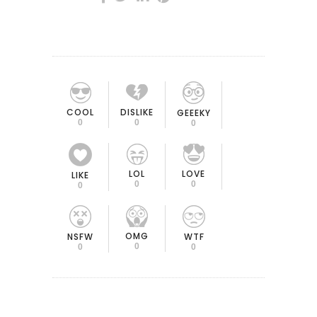
COOL
DISLIKE
GEEEKY
0
0
0
LOL
LOVE
LIKE
0
0
0
OMG
NSFW
WTF
0
0
0