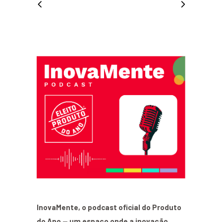
InovaMente, o podcast oficial do Produto
do Ano — um espaço onde a inovação