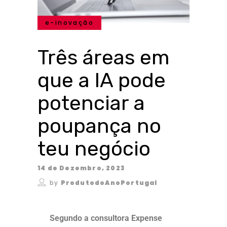
e-inovação
Três áreas em
que a IA pode
potenciar a
poupança no
teu negócio
14 de Dezembro, 2023
by
ProdutodoAnoPortugal
Segundo a consultora Expense