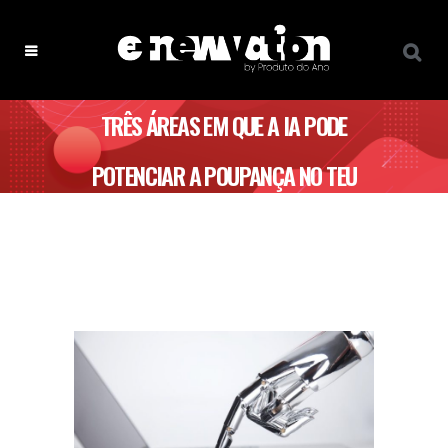
TRÊS ÁREAS EM QUE A IA PODE
POTENCIAR A POUPANÇA NO TEU
NEGÓCIO