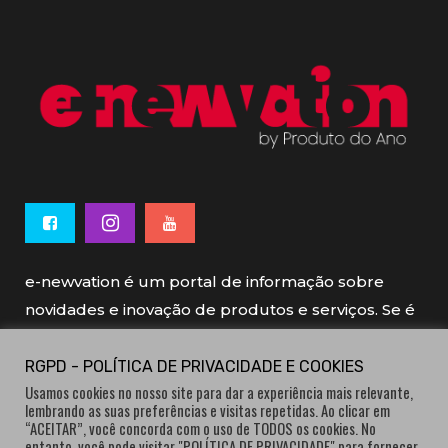
e-newvation é um portal de informação sobre
novidades e inovação de produtos e serviços. Se é
novo, se é inovador é e-newvation.
RGPD - POLÍTICA DE PRIVACIDADE E COOKIES
Usamos cookies no nosso site para dar a experiência mais relevante,
e-newvation tem o patrocínio do “
Produto do
lembrando as suas preferências e visitas repetidas. Ao clicar em
Ano
”, o prémio de inovação atribuído por
“ACEITAR”, você concorda com o uso de TODOS os cookies. No
entanto, você pode visitar "POLÍTICA DE PRIVACIDADE" para fornecer