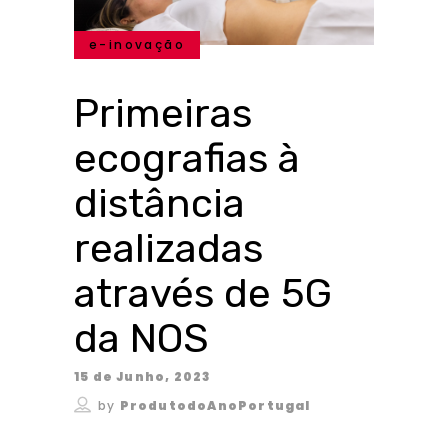
e-inovação
Primeiras
ecografias à
distância
realizadas
através de 5G
da NOS
15 de Junho, 2023
by
ProdutodoAnoPortugal