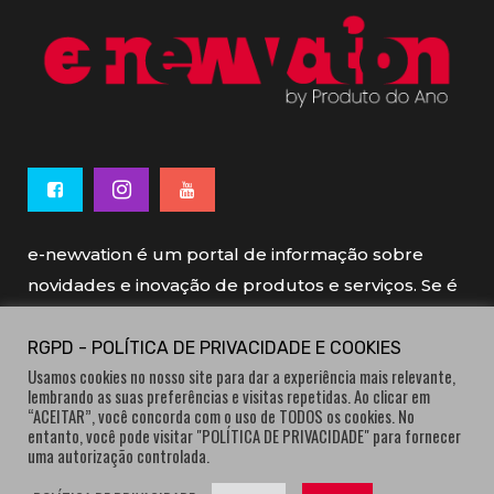
e-newvation é um portal de informação sobre
novidades e inovação de produtos e serviços. Se é
novo, se é inovador é e-newvation.
RGPD - POLÍTICA DE PRIVACIDADE E COOKIES
Usamos cookies no nosso site para dar a experiência mais relevante,
e-newvation tem o patrocínio do “
Produto do
lembrando as suas preferências e visitas repetidas. Ao clicar em
Ano
”, o prémio de inovação atribuído por
“ACEITAR”, você concorda com o uso de TODOS os cookies. No
entanto, você pode visitar "POLÍTICA DE PRIVACIDADE" para fornecer
consumidores.
uma autorização controlada.