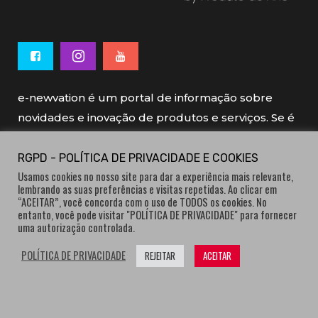
e-newvation é um portal de informação sobre
novidades e inovação de produtos e serviços. Se é
novo, se é inovador é e-newvation.
RGPD - POLÍTICA DE PRIVACIDADE E COOKIES
Usamos cookies no nosso site para dar a experiência mais relevante,
e-newvation tem o patrocínio do “
Produto do
lembrando as suas preferências e visitas repetidas. Ao clicar em
Ano
”, o prémio de inovação atribuído por
“ACEITAR”, você concorda com o uso de TODOS os cookies. No
entanto, você pode visitar "POLÍTICA DE PRIVACIDADE" para fornecer
consumidores.
uma autorização controlada.
POLÍTICA DE PRIVACIDADE
REJEITAR
ACEITAR
® e-newvation.pt | Todos os direitos reservados