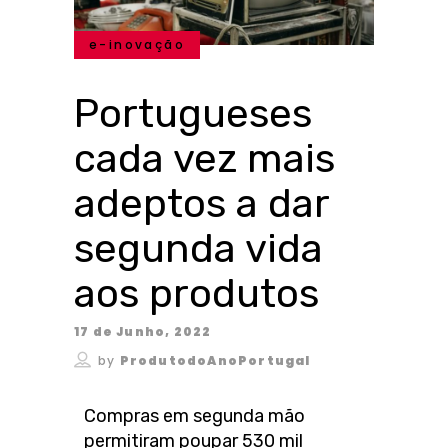
e-inovação
Portugueses
cada vez mais
adeptos a dar
segunda vida
aos produtos
17 de Junho, 2022
by
ProdutodoAnoPortugal
Compras em segunda mão
permitiram poupar 530 mil