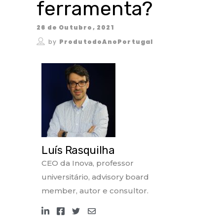
ferramenta?
26 de Outubro, 2021
by
ProdutodoAnoPortugal
Luís Rasquilha
CEO da Inova, professor
universitário, advisory board
member, autor e consultor.