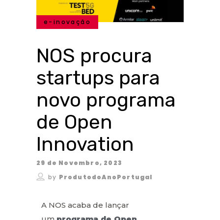
e-inovação
NOS procura
startups para
novo programa
de Open
Innovation
29 de Novembro, 2023
by
ProdutodoAnoPortugal
A NOS acaba de lançar
um
programa de Open