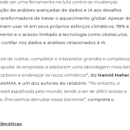
l pode ser uma ferramenta na luta contra as mudanças
icação de análises avançadas de dados e IA aos desafios
ransformadora de travar o aquecimento global. Apesar d
nam usar IA em seus próprios esforços climáticos, 78% e
mento e o acesso limitado à tecnologia como obstáculos,
confiar nos dados e análises relacionados à IA.
cial de coletar, completar e interpretar grandes e complexos
ode ajudar às empresas a adotarem uma abordagem mais b
arbono e endereçar os riscos climáticos
”, diz
Hamid Maher
GAMMA, e um dos autores do relatório. “
No entanto, a
está espalhada pelo mundo, tende a ser de difícil acesso e
o. Precisamos derrubar essas barreiras
”, completa o
climáticas