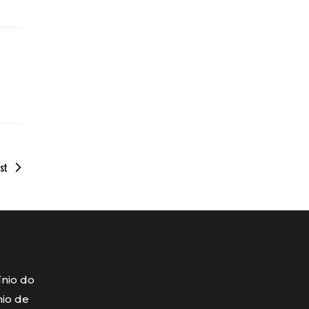
st
ínio do
mio de