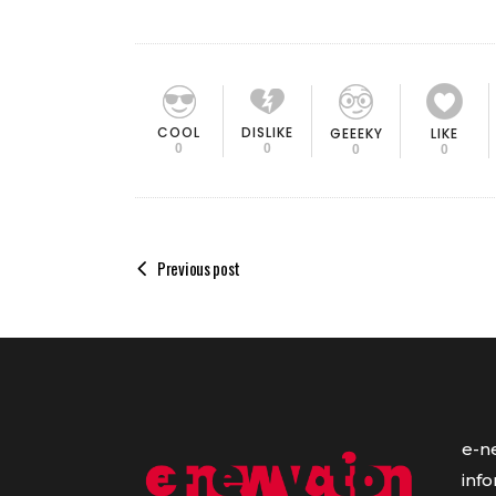
COOL
DISLIKE
GEEEKY
LIKE
0
0
0
0
Previous post
e-n
inf