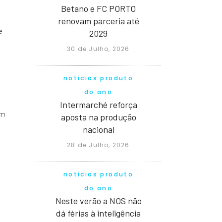
Betano e FC PORTO
renovam parceria até
e
2029
30 de Julho, 2026
notícias produto
do ano
Intermarché reforça
em
aposta na produção
,
nacional
28 de Julho, 2026
notícias produto
do ano
Neste verão a NOS não
dá férias à inteligência