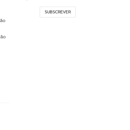
SUBSCREVER
ção
ção