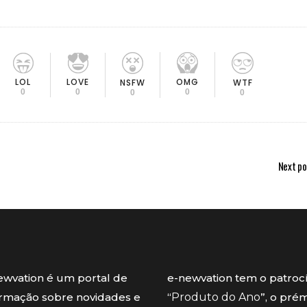
LOL
LOVE
OMG
NSFW
WTF
0
0
0
0
0
Next po
ewvation é um portal de
e-newvation tem o patroc
ormação sobre novidades e
“
Produto do Ano
”, o pré