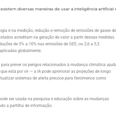
stem diversas maneiras de usar a inteligência artificial
ologia é na medição, redução e remoção de emissões de gases d
vistados acreditam na geração de valor a partir dessas medidas.
eduções de 5% a 10% nas emissões de GEE, ou 2,6 a 5,3
aplicadas globalmente.
a para prever os perigos relacionados à mudança climática ajuda
que está por vir — a IA pode aprimorar as projeções de longo
atualizar sistemas de alerta precoce para fenómenos como
al pode ser usada na pesquisa e educação sobre as mudanças
ando a partilha de informação.