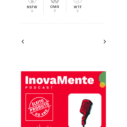
OMG
NSFW
WTF
0
0
0