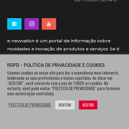
e-newvation é um portal de informação sobre
novidades e inovação de produtos e serviços. Se é
novo, se é inovador é e-newvation.
RGPD - POLÍTICA DE PRIVACIDADE E COOKIES
Usamos cookies no nosso site para dar a experiência mais relevante,
e-newvation tem o patrocínio do “
Produto do
lembrando as suas preferências e visitas repetidas. Ao clicar em
Ano
”, o prémio de inovação atribuído por
“ACEITAR”, você concorda com o uso de TODOS os cookies. No
entanto, você pode visitar "POLÍTICA DE PRIVACIDADE" para fornecer
consumidores.
uma autorização controlada.
POLÍTICA DE PRIVACIDADE
REJEITAR
ACEITAR
® e-newvation.pt | Todos os direitos reservados